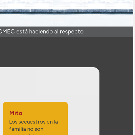
CMEC está haciendo al respecto
Mito
Los secuestros en la
familia no son