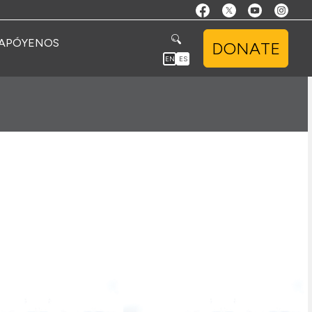
APÓYENOS
DONATE
EN
ES