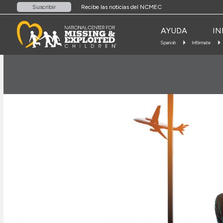
Recibe las noticias del NCMEC
Suscribir
AYUDA
IN
Spanish
Infórmate