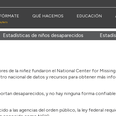
FÓRMATE
QUÉ HACEMOS
EDUCACIÓN
eyfacts
Estadísticas de niños desaparecidos
Estadís
ores de la niñez fundaron el National Center for Missin
 centro nacional de datos y recursos para obtener más i
tan desaparecidos, y no hay ninguna forma confiable 
o a las agencias del orden público, la ley federal requ