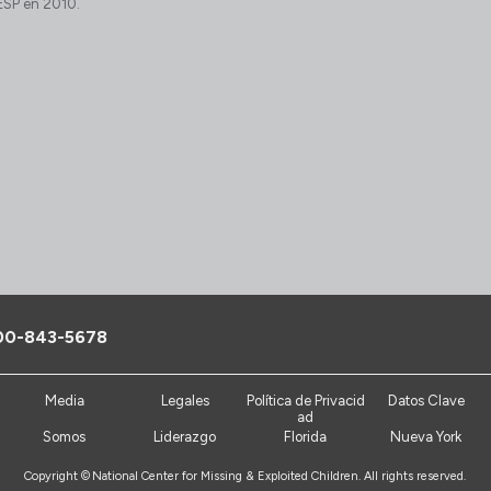
 ESP en 2010.
00-843-5678
Media
Legales
Política de Privacid
Datos Clave
ad
Somos
Liderazgo
Florida
Nueva York
Copyright ©
National Center for Missing & Exploited Children. All rights reserved.