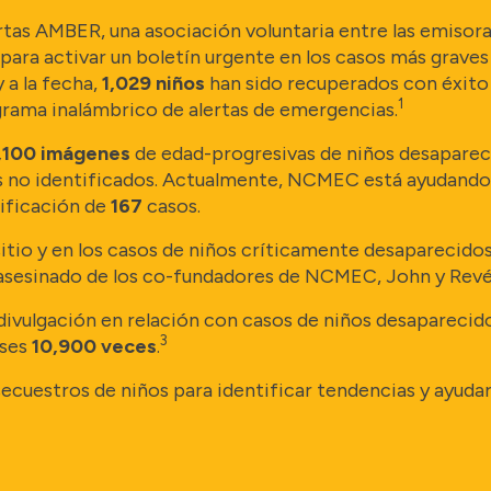
s AMBER, una asociación voluntaria entre las emisoras, 
as para activar un boletín urgente en los casos más gra
 a la fecha,
1,029 niños
han sido recuperados con éxito
1
rama inalámbrico de alertas de emergencias.
,100 imágenes
de edad-progresivas de niños desapareci
dos no identificados. Actualmente, NCMEC está ayudand
tificación de
167
casos.
itio y en los casos de niños críticamente desaparecido
asesinado de los co-fundadores de NCMEC, John y Revé
ivulgación en relación con casos de niños desaparecidos 
3
nses
10,900 veces
.
ecuestros de niños para identificar tendencias y ayudar 