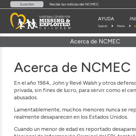
Recibe las noticias del NCMEC
Suscribir
AYUDA
IN
Spanish
Media
k
Acerca de NCMEC
Acerca de NCMEC
En el año 1984, John y Revé Walsh y otros defens
privada, sin fines de lucro, para servir como el
abusados.
Lamentablemente, muchos menores nunca se repor
realmente desaparecen en los Estados Unidos.
Cuando un menor de edad es reportado desaparecid