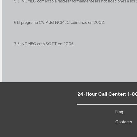
5 El NCMEC comenzó a rastrear formalmente las notificaciones a los
6 El programa CVIP del NCMEC comenzó en 2002.
7 El NCMEC creó SOTT en 2006.
24-Hour Call Center:
1-8
Blog
Contacto