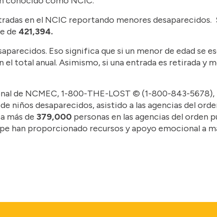
ién conocido como NCIC.
radas en el NCIC reportando menores desaparecidos. Si
ue de
421,394.
arecidos. Eso significa que si un menor de edad se esc
el total anual. Asimismo, si una entrada es retirada y m
nacional de NCMEC, 1-800-THE-LOST © (1-800-843-5678),
de niños desaparecidos, asistido a las agencias del ord
 a más de
379,000
personas en las agencias del orden púb
ope han proporcionado recursos y apoyo emocional a m